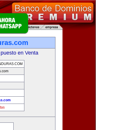
uras.com
 puesto en Venta
NDURAS.COM
s.com
as.com
tas