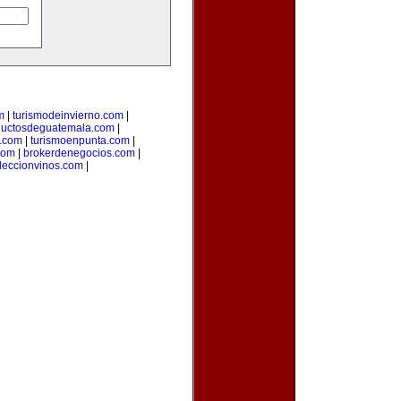
m
|
turismodeinvierno.com
|
ductosdeguatemala.com
|
.com
|
turismoenpunta.com
|
com
|
brokerdenegocios.com
|
leccionvinos.com
|