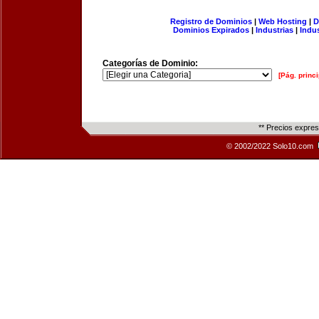
Registro de Dominios
|
Web Hosting
|
D
Dominios Expirados
|
Industrias
|
Indu
Categorías de Dominio:
[Pág. princi
** Precios expre
© 2002/2022 Solo10.com