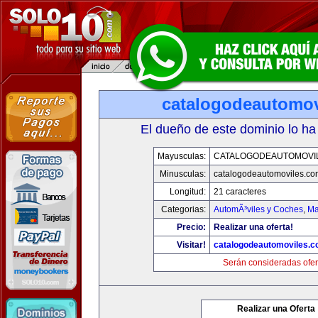
catalogodeautomov
El dueño de este dominio lo ha
Mayusculas:
CATALOGODEAUTOMOVI
Minusculas:
catalogodeautomoviles.co
Longitud:
21 caracteres
Categorias:
AutomÃ³viles y Coches
,
Ma
Precio:
Realizar una oferta!
Visitar!
catalogodeautomoviles.
Serán consideradas ofer
Realizar una Oferta