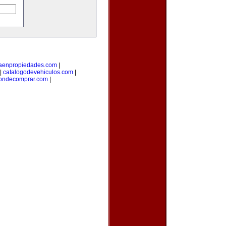
taenpropiedades.com
|
|
catalogodevehiculos.com
|
ondecomprar.com
|