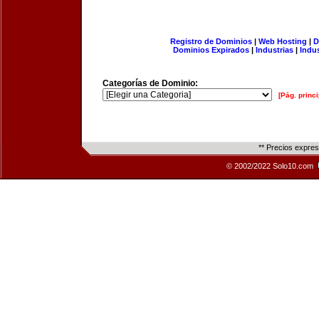
Registro de Dominios
|
Web Hosting
|
D
Dominios Expirados
|
Industrias
|
Indu
Categorías de Dominio:
[Pág. princi
** Precios expre
© 2002/2022 Solo10.com