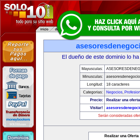
asesoresdenegoc
El dueño de este dominio lo ha
Mayusculas:
ASESORESDENEG
Minusculas:
asesoresdenegocio
Longitud:
18 caracteres
Categorias:
Negocios
,
Profesio
Precio:
Realizar una oferta
Visitar!
asesoresdenegoci
Serán consideradas ofer
Realizar una Oferta