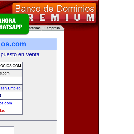
ios.com
 puesto en Venta
OCIOS.COM
s.com
nes y Empleo
!
os.com
tas