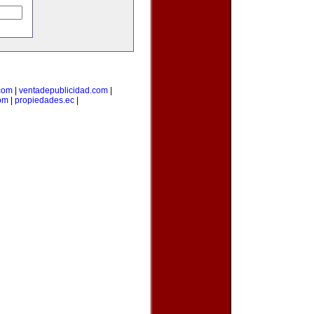
com
|
ventadepublicidad.com
|
om
|
propiedades.ec
|