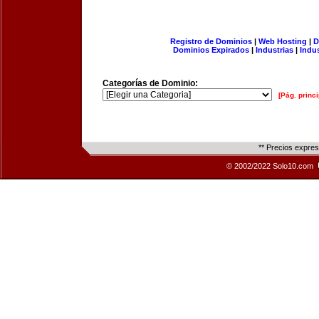
Registro de Dominios
|
Web Hosting
|
D
Dominios Expirados
|
Industrias
|
Indu
Categorías de Dominio:
[Pág. princi
** Precios expre
© 2002/2022 Solo10.com