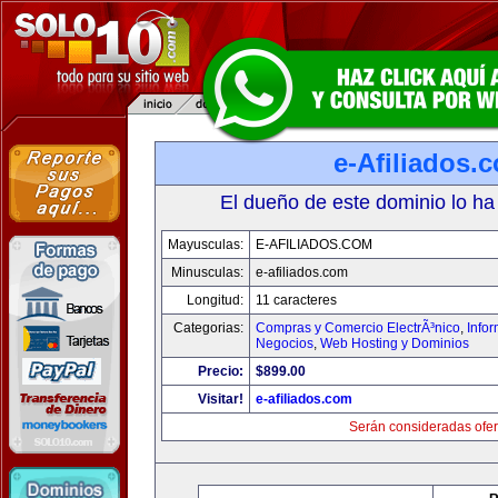
e-Afiliados.
El dueño de este dominio lo ha
Mayusculas:
E-AFILIADOS.COM
Minusculas:
e-afiliados.com
Longitud:
11 caracteres
Categorias:
Compras y Comercio ElectrÃ³nico
,
Info
Negocios
,
Web Hosting y Dominios
Precio:
$899.00
Visitar!
e-afiliados.com
Serán consideradas ofer