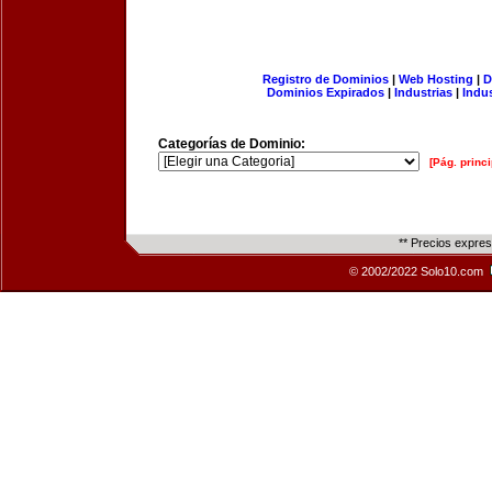
Registro de Dominios
|
Web Hosting
|
D
Dominios Expirados
|
Industrias
|
Indu
Categorías de Dominio:
[Pág. princi
** Precios expre
© 2002/2022 Solo10.com