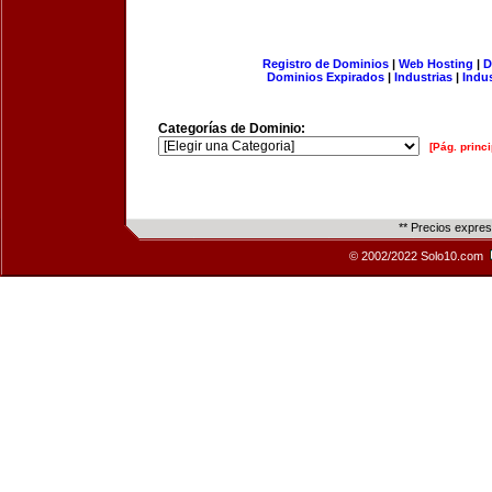
Registro de Dominios
|
Web Hosting
|
D
Dominios Expirados
|
Industrias
|
Indu
Categorías de Dominio:
[Pág. princi
** Precios expre
© 2002/2022 Solo10.com