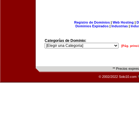
Registro de Dominios
|
Web Hosting
|
D
Dominios Expirados
|
Industrias
|
Indu
Categorías de Dominio:
[Pág. princi
** Precios expre
© 2002/2022 Solo10.com