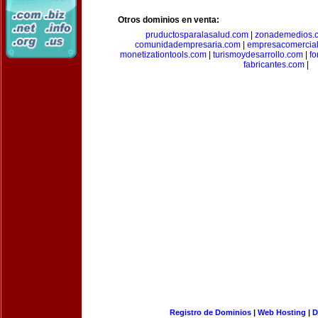
Otros dominios en venta:
pruductosparalasalud.com
|
zonademedios.
comunidadempresaria.com
|
empresacomercia
monetizationtools.com
|
turismoydesarrollo.com
|
fo
fabricantes.com
|
Registro de Dominios
|
Web Hosting
|
D