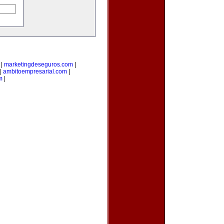
|
marketingdeseguros.com
|
|
ambitoempresarial.com
|
m
|