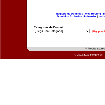
Registro de Dominios
|
Web Hosting
|
D
Dominios Expirados
|
Industrias
|
Indu
Categorías de Dominio:
[Pág. princi
** Precios expre
© 2002/2022 Solo10.com