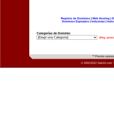
Registro de Dominios
|
Web Hosting
|
D
Dominios Expirados
|
Industrias
|
Indu
Categorías de Dominio:
[Pág. princi
** Precios expre
© 2002/2022 Solo10.com