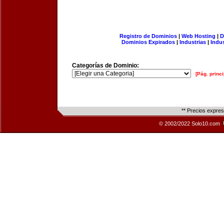
Registro de Dominios
|
Web Hosting
|
D
Dominios Expirados
|
Industrias
|
Indu
Categorías de Dominio:
[Pág. princi
** Precios expre
© 2002/2022 Solo10.com