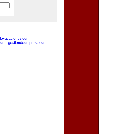
devacaciones.com
|
.com
|
gestiondeempresa.com
|