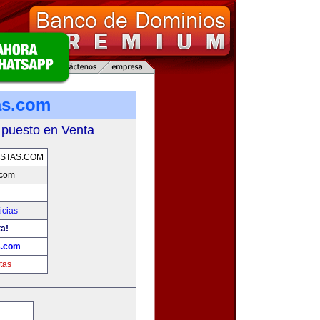
as.com
 puesto en Venta
STAS.COM
.com
icias
ta!
s.com
tas