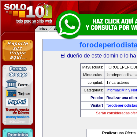
forodeperiodist
El dueño de este dominio lo ha
Mayusculas:
FORODEPERIODI
Minusculas:
forodeperiodistas
Longitud:
17 caracteres
Categorias:
InformaciÃ³n y Not
Precio:
Realizar una ofer
Visitar!
forodeperiodista
Serán consideradas ofer
Realizar una Oferta