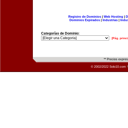
Registro de Dominios
|
Web Hosting
|
D
Dominios Expirados
|
Industrias
|
Indu
Categorías de Dominio:
[Pág. princi
** Precios expre
© 2002/2022 Solo10.com