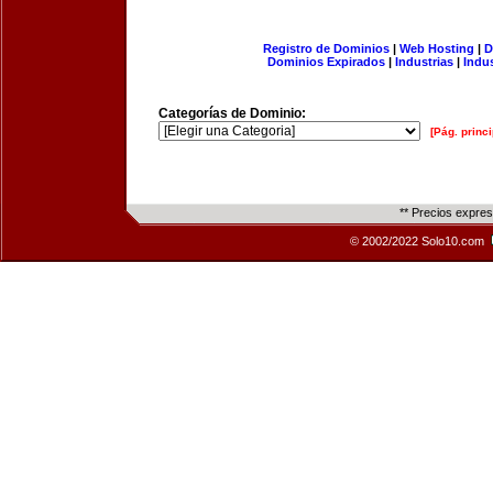
Registro de Dominios
|
Web Hosting
|
D
Dominios Expirados
|
Industrias
|
Indu
Categorías de Dominio:
[Pág. princi
** Precios expre
© 2002/2022 Solo10.com