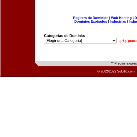
Registro de Dominios
|
Web Hosting
|
D
Dominios Expirados
|
Industrias
|
Indu
Categorías de Dominio:
[Pág. princi
** Precios expre
© 2002/2022 Solo10.com