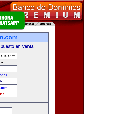
to.com
 puesto en Venta
ECTO.COM
.com
icias
ta!
o.com
tas