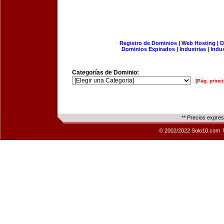
Registro de Dominios
|
Web Hosting
|
D
Dominios Expirados
|
Industrias
|
Indu
Categorías de Dominio:
[Pág. princi
** Precios expre
© 2002/2022 Solo10.com