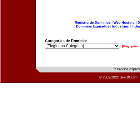
Registro de Dominios
|
Web Hosting
|
D
Dominios Expirados
|
Industrias
|
Indu
Categorías de Dominio:
[Pág. princi
** Precios expre
© 2002/2022 Solo10.com