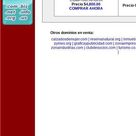
COMPRAR AHORA
Precio $
4,800.00
Precio 
COMPRAR AHORA
Otros dominios en venta:
calzadosdemujer.com
|
reservanatural.org
|
inmueb
pymes.org
|
graficaypublicidad.com
|
zonaempresa
zonaindustrias.com
|
clubdesocios.com
|
turismo.co.
|