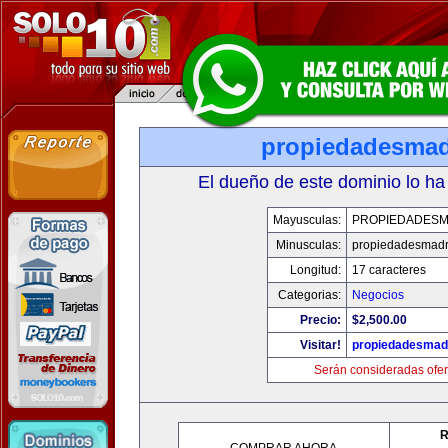
propiedadesmad
El dueño de este dominio lo ha
Mayusculas:
PROPIEDADESM
Minusculas:
propiedadesmadr
Longitud:
17 caracteres
Categorias:
Negocios
Precio:
$2,500.00
Visitar!
propiedadesmadr
Serán consideradas ofer
R