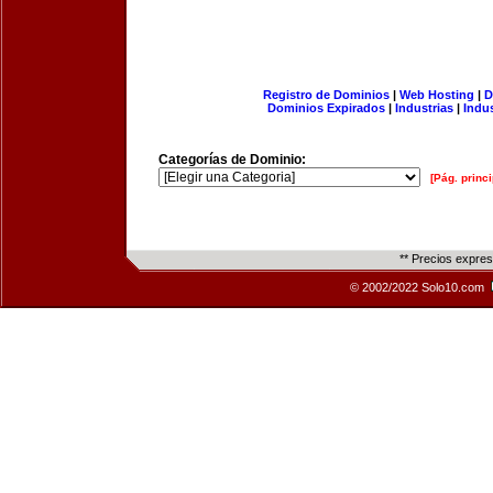
Registro de Dominios
|
Web Hosting
|
D
Dominios Expirados
|
Industrias
|
Indu
Categorías de Dominio:
[Pág. princi
** Precios expre
© 2002/2022 Solo10.com