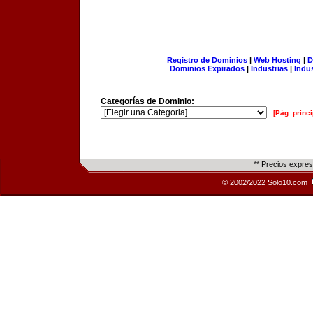
Registro de Dominios
|
Web Hosting
|
D
Dominios Expirados
|
Industrias
|
Indu
Categorías de Dominio:
[Pág. princi
** Precios expre
© 2002/2022 Solo10.com